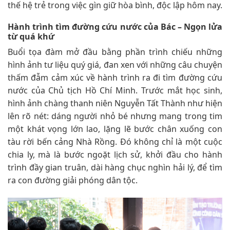
thế hệ trẻ trong việc gìn giữ hòa bình, độc lập hôm nay.
Hành trình tìm đường cứu nước của Bác – Ngọn lửa
từ quá khứ
Buổi tọa đàm mở đầu bằng phần trình chiếu những
hình ảnh tư liệu quý giá, đan xen với những câu chuyện
thấm đẫm cảm xúc về hành trình ra đi tìm đường cứu
nước của Chủ tịch Hồ Chí Minh. Trước mắt học sinh,
hình ảnh chàng thanh niên Nguyễn Tất Thành như hiện
lên rõ nét: dáng người nhỏ bé nhưng mang trong tim
một khát vọng lớn lao, lặng lẽ bước chân xuống con
tàu rời bến cảng Nhà Rồng. Đó không chỉ là một cuộc
chia ly, mà là bước ngoặt lịch sử, khởi đầu cho hành
trình đầy gian truân, dài hàng chục nghìn hải lý, để tìm
ra con đường giải phóng dân tộc.