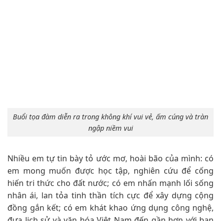
Buổi tọa đàm diễn ra trong không khí vui vẻ, ấm cúng và tràn
ngập niềm vui
Nhiều em tự tin bày tỏ ước mơ, hoài bão của mình: có
em mong muốn được học tập, nghiên cứu để cống
hiến tri thức cho đất nước; có em nhấn mạnh lối sống
nhân ái, lan tỏa tinh thần tích cực để xây dựng cộng
đồng gắn kết; có em khát khao ứng dụng công nghệ,
đưa lịch sử và văn hóa Việt Nam đến gần hơn với bạn