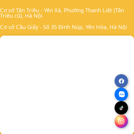
Cơ sở Tân Triều - Yên Xá, Phường Thanh Liệt (Tân
Triều cũ), Hà Nội
Cơ sở Cầu Giấy - Số 35 Đinh Núp, Yên Hòa, Hà Nội