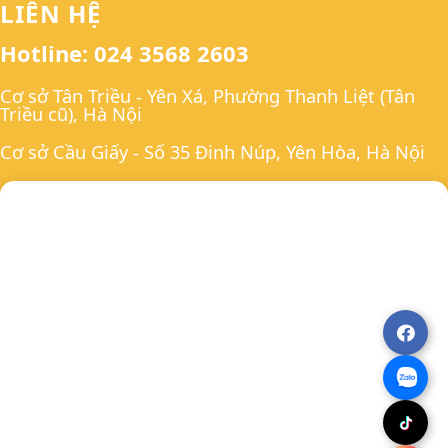
LIÊN HỆ
Hotline: 024 3568 2603
Cơ sở Tân Triều - Yên Xá, Phường Thanh Liệt (Tân
Triều cũ), Hà Nội
Cơ sở Cầu Giấy - Số 35 Đinh Núp, Yên Hòa, Hà Nội