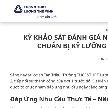
Bỏ
qua
nội
Cơ sở Tân Triều
dung
H
KỲ KHẢO SÁT ĐÁNH GIÁ N
CHUẨN BỊ KỸ LƯỠNG
ĐĂNG
Sáng nay tại cơ sở Tân Triều, Trường THCS&THPT Lươn
2, tiếp nối sự thành công của đợt 1 trước đó. Sự kiệ
được tổ chức nhằm đáp ứng nhu cầu ngày càng tăng 
Đáp Ứng Nhu Cầu Thực Tế – Nân