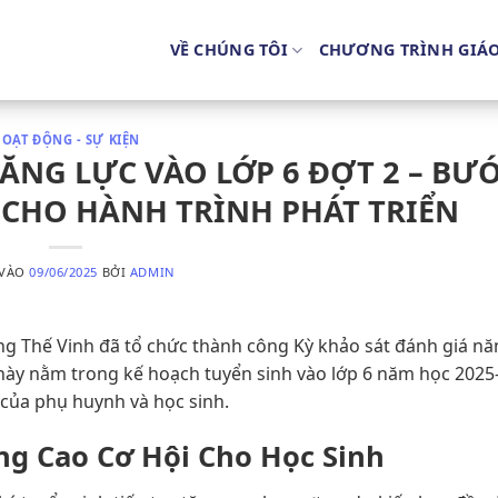
VỀ CHÚNG TÔI
CHƯƠNG TRÌNH GIÁ
OẠT ĐỘNG - SỰ KIỆN
ĂNG LỰC VÀO LỚP 6 ĐỢT 2 – BƯ
 CHO HÀNH TRÌNH PHÁT TRIỂN
 VÀO
09/06/2025
BỞI
ADMIN
g Thế Vinh đã tổ chức thành công Kỳ khảo sát đánh giá nă
n này nằm trong kế hoạch tuyển sinh vào lớp 6 năm học 2025
của phụ huynh và học sinh.
g Cao Cơ Hội Cho Học Sinh