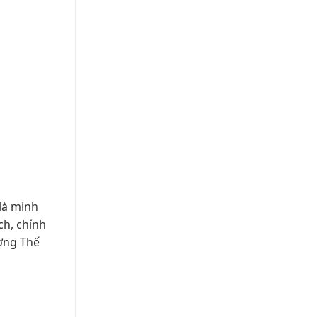
 là minh
ch, chính
ương Thế