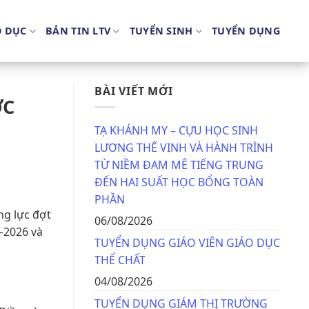
O DỤC
BẢN TIN LTV
TUYỂN SINH
TUYỂN DỤNG
BÀI VIẾT MỚI
ỚC
TẠ KHÁNH MY – CỰU HỌC SINH
LƯƠNG THẾ VINH VÀ HÀNH TRÌNH
TỪ NIỀM ĐAM MÊ TIẾNG TRUNG
ĐẾN HAI SUẤT HỌC BỔNG TOÀN
PHẦN
ng lực đợt
06/08/2026
–2026 và
TUYỂN DỤNG GIÁO VIÊN GIÁO DỤC
THỂ CHẤT
04/08/2026
TUYỂN DỤNG GIÁM THỊ TRƯỜNG