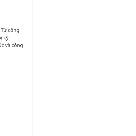
. Từ công
ị kỹ
úc và công