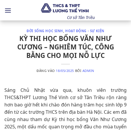
Bỏ
qua
nội
Cơ sở Tân Triều
dung
ĐỜI SỐNG HỌC SINH
,
HOẠT ĐỘNG - SỰ KIỆN
KỲ THI HỌC BỔNG VĂN NHƯ
CƯƠNG – NGHIÊM TÚC, CÔNG
BẰNG CHO MỌI NỖ LỰC
ĐĂNG VÀO
18/05/2025
BỞI
ADMIN
Sáng Chủ Nhật vừa qua, khuôn viên trường
THCS&THPT Lương Thế Vinh cơ sở Tân Triều rộn ràng
hơn bao giờ hết khi chào đón hàng trăm học sinh lớp 9
đến từ các trường THCS trên địa bàn Hà Nội. Các em đã
cùng nhau tham dự Kỳ thi học bổng Văn Như Cương
2025, một dấu mốc quan trọng mở đầu cho mùa tuyển