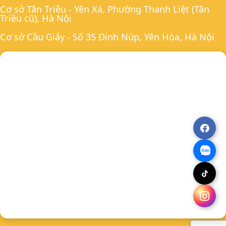
Cơ sở Tân Triều - Yên Xá, Phường Thanh Liệt (Tân
Triều cũ), Hà Nội
Cơ sở Cầu Giấy - Số 35 Đinh Núp, Yên Hòa, Hà Nội