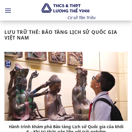
Bỏ
qua
nội
Cơ sở Tân Triều
dung
LƯU TRỮ THẺ:
BẢO TÀNG LỊCH SỬ QUỐC GIA
VIỆT NAM
24
Th9
Hành trình khám phá Bảo tàng Lịch sử Quốc gia của khối
6 – Khi tri thức gắn liền với trải nghiệm