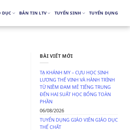
O DỤC
BẢN TIN LTV
TUYỂN SINH
TUYỂN DỤNG
BÀI VIẾT MỚI
TẠ KHÁNH MY – CỰU HỌC SINH
LƯƠNG THẾ VINH VÀ HÀNH TRÌNH
TỪ NIỀM ĐAM MÊ TIẾNG TRUNG
ĐẾN HAI SUẤT HỌC BỔNG TOÀN
PHẦN
06/08/2026
TUYỂN DỤNG GIÁO VIÊN GIÁO DỤC
THỂ CHẤT