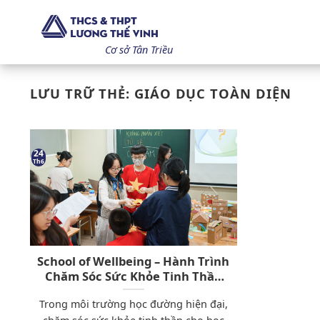
Bỏ
qua
nội
Cơ sở Tân Triều
dung
LƯU TRỮ THẺ:
GIÁO DỤC TOÀN DIỆN
24
Th6
School of Wellbeing – Hành Trình
Chăm Sóc Sức Khỏe Tinh Thần
Tại Trường Lương Thế Vinh Tân
Trong môi trường học đường hiện đại,
Triều