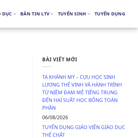
O DỤC
BẢN TIN LTV
TUYỂN SINH
TUYỂN DỤNG
BÀI VIẾT MỚI
TẠ KHÁNH MY – CỰU HỌC SINH
LƯƠNG THẾ VINH VÀ HÀNH TRÌNH
TỪ NIỀM ĐAM MÊ TIẾNG TRUNG
ĐẾN HAI SUẤT HỌC BỔNG TOÀN
PHẦN
06/08/2026
TUYỂN DỤNG GIÁO VIÊN GIÁO DỤC
THỂ CHẤT