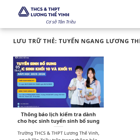
Bỏ
qua
nội
Cơ sở Tân Triều
dung
LƯU TRỮ THẺ:
TUYỂN NGANG LƯƠNG TH
05
Th12
Thông báo lịch kiểm tra dành
cho học sinh tuyển sinh bổ sung
Trường THCS & THPT Lương Thế Vinh,