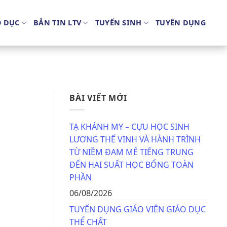
O DỤC
BẢN TIN LTV
TUYỂN SINH
TUYỂN DỤNG
BÀI VIẾT MỚI
TẠ KHÁNH MY – CỰU HỌC SINH
LƯƠNG THẾ VINH VÀ HÀNH TRÌNH
TỪ NIỀM ĐAM MÊ TIẾNG TRUNG
ĐẾN HAI SUẤT HỌC BỔNG TOÀN
PHẦN
06/08/2026
TUYỂN DỤNG GIÁO VIÊN GIÁO DỤC
THỂ CHẤT