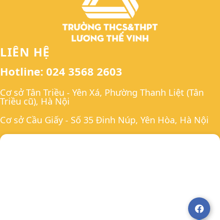
LIÊN HỆ
Hotline: 024 3568 2603
Cơ sở Tân Triều - Yên Xá, Phường Thanh Liệt (Tân
Triều cũ), Hà Nội
Cơ sở Cầu Giấy - Số 35 Đinh Núp, Yên Hòa, Hà Nội