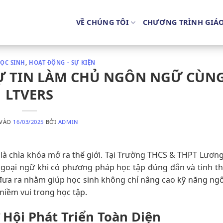
VỀ CHÚNG TÔI
CHƯƠNG TRÌNH GIÁ
ỌC SINH
,
HOẠT ĐỘNG - SỰ KIỆN
TỰ TIN LÀM CHỦ NGÔN NGỮ CÙN
LTVERS
 VÀO
16/03/2025
BỞI
ADMIN
là chìa khóa mở ra thế giới. Tại Trường THCS & THPT Lương
ngoại ngữ khi có phương pháp học tập đúng đắn và tinh th
 đưa ra nhằm giúp học sinh không chỉ nâng cao kỹ năng n
 niềm vui trong học tập.
Hội Phát Triển Toàn Diện