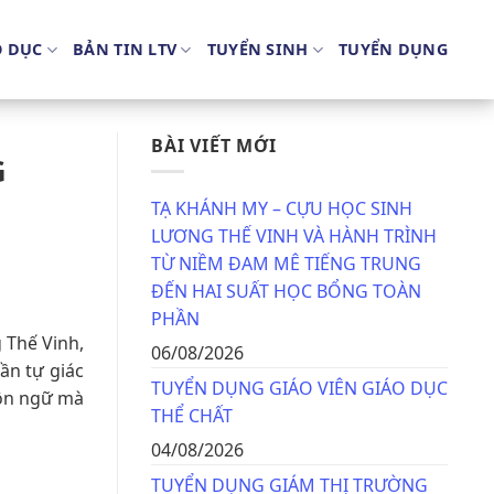
O DỤC
BẢN TIN LTV
TUYỂN SINH
TUYỂN DỤNG
BÀI VIẾT MỚI
G
TẠ KHÁNH MY – CỰU HỌC SINH
LƯƠNG THẾ VINH VÀ HÀNH TRÌNH
TỪ NIỀM ĐAM MÊ TIẾNG TRUNG
ĐẾN HAI SUẤT HỌC BỔNG TOÀN
PHẦN
 Thế Vinh,
06/08/2026
ần tự giác
TUYỂN DỤNG GIÁO VIÊN GIÁO DỤC
gôn ngữ mà
THỂ CHẤT
04/08/2026
TUYỂN DỤNG GIÁM THỊ TRƯỜNG