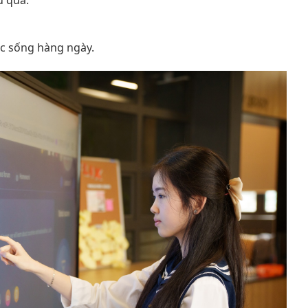
u quả.
ộc sống hàng ngày.