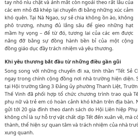
tay nhỏ níu chặt và ánh mắt còn ngoái theo rất lâu của
các em nhỏ đã khép lại chuyến đi bằng những xúc cảm
khó quên. Tại Nà Ngao, sự sẻ chia không ồn ào, không
phô trương, nhưng đủ lắng sâu để gieo những hạt
mầm hy vọng – để từ đó, tương lai của các em được
nâng đỡ bằng sự đồng hành bền bỉ của một cộng
đồng giáo dục đầy trách nhiệm và yêu thương.
Khi yêu thương bắt đầu từ những điều gần gũi
Song song với những chuyến đi xa, tinh thần “Tết Sẻ C
ngay trong chính cộng đồng nơi nhà trường hiện diện. 
tại Hội trường tầng 3 Đảng ủy phường Thanh Liệt, Trư
Thế Vinh đã phối hợp tổ chức chương trình trao quà Tế
phụ nữ và trẻ em có hoàn cảnh khó khăn trên địa bàn
gửi tới 20 gia đình theo danh sách do Hội Liên hiệp Ph
không chỉ là sự hỗ trợ vật chất dịp Tết đến xuân về, mà c
thành, thể hiện sự quan tâm và trách nhiệm của nhà trư
xung quanh.