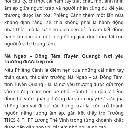
nói cầu kỳ, chỉ một cái nắm tay thật chặt, một ánh nhìn
ấm áp giữa người trao và người nhận cũng đủ để yêu
thương được lan tỏa. Phiêng Cành thêm một lần nữa
khẳng định rằng, sẻ chia không phải là hành động
nhất thời, mà là sự hiện diện bền bỉ, là cam kết đồng
hành lâu dài của một cộng đồng giáo dục luôn đặt con
người ở vị trí trung tâm.
Nà Ngao – Đồng Tâm (Tuyên Quang): Nơi yêu
thương được tiếp nối
Nếu Phiêng Cành là điểm hẹn của những cái nắm tay
thân quen, thì điểm trường Nà Ngao – xã Đồng Tâm,
tỉnh Tuyên Quang – lại là nơi yêu thương được gửi trọn
vào những mầm non bé nhỏ. Hành trình gần 7 tiếng
đồng hồ vượt quãng đường dài và xa ngày 6/2 vừa qua
không làm vơi đi sự hào hứng, trái lại còn trở thành
nguồn năng lượng ấm áp, gắn kết thầy trò Trường
THCS & THPT Lương Thế Vinh trong từng khoảnh khắc
được đến gần hơn với các em nhỏ nơi vùng cao.