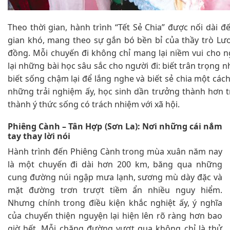
Theo thời gian, hành trình “Tết Sẻ Chia” được nối dài 
gian khó, mang theo sự gắn bó bền bỉ của thầy trò Lư
đồng. Mỗi chuyến đi không chỉ mang lại niềm vui cho 
lại những bài học sâu sắc cho người đi: biết trân trọng 
biết sống chậm lại để lắng nghe và biết sẻ chia một các
những trải nghiệm ấy, học sinh dần trưởng thành hơn t
thành ý thức sống có trách nhiệm với xã hội.
Phiêng Cành – Tân Hợp (Sơn La): Nơi những cái nắm
tay thay lời nói
Hành trình đến Phiêng Cành trong mùa xuân năm nay
là một chuyến đi dài hơn 200 km, băng qua những
cung đường núi ngập mưa lạnh, sương mù dày đặc và
mặt đường trơn trượt tiềm ẩn nhiều nguy hiểm.
Nhưng chính trong điều kiện khắc nghiệt ấy, ý nghĩa
của chuyến thiện nguyện lại hiện lên rõ ràng hơn bao
giờ hết. Mỗi chặng đường vượt qua không chỉ là thử