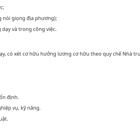
c;
 nói giọng địa phương);
dạy và trong công việc.
ạy, có xét cơ hữu hưởng lương cơ hữu theo quy chế Nhà tr
ổn định.
hiệp vụ, kỹ năng.
uật.