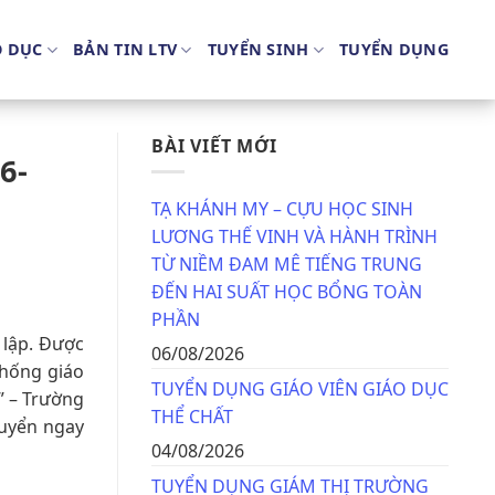
O DỤC
BẢN TIN LTV
TUYỂN SINH
TUYỂN DỤNG
BÀI VIẾT MỚI
6-
TẠ KHÁNH MY – CỰU HỌC SINH
LƯƠNG THẾ VINH VÀ HÀNH TRÌNH
TỪ NIỀM ĐAM MÊ TIẾNG TRUNG
ĐẾN HAI SUẤT HỌC BỔNG TOÀN
PHẦN
 lập. Được
06/08/2026
thống giáo
TUYỂN DỤNG GIÁO VIÊN GIÁO DỤC
” – Trường
THỂ CHẤT
uyển ngay
04/08/2026
TUYỂN DỤNG GIÁM THỊ TRƯỜNG