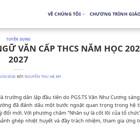
VỀ CHÚNG TÔI
CHƯƠNG TRÌNH GIÁ
TUYỂN DỤNG
NGỮ VĂN CẤP THCS NĂM HỌC 202
2027
9/05/2026
BỞI
NGUYỄN THU HÀ MY
à trường dân lập đầu tiên do PGS.TS Văn Như Cương sáng
trường đã đánh dấu một bước ngoặt quan trọng trong hệ 
ỳ đổi mới. Với phương châm “Nhân sự là cốt lõi của tổ chức
h ghép nhiệt huyết và đầy trách nhiệm, tham gia ứng t