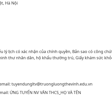
t, Hà Nội
Sơ yếu lý lịch có xác nhận của chính quyền, Bản sao có công ch
 minh thư nhân dân, hộ khẩu thường trú, Giấy khám sức khỏ
hỉ email: tuyendungltv@truongluongthevinh.edu.vn
đề email: ỨNG TUYỂN NV VĂN THCS_HỌ VÀ TÊN