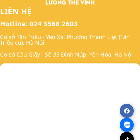
LIÊN HỆ
Hotline: 024 3568 2603
Cơ sở Tân Triều - Yên Xá, Phường Thanh Liệt (Tân
Triều cũ), Hà Nội
Cơ sở Cầu Giấy - Số 35 Đinh Núp, Yên Hòa, Hà Nội