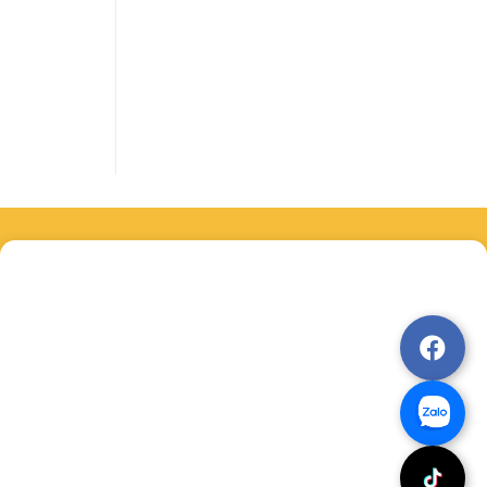
ội trang
chức các
.