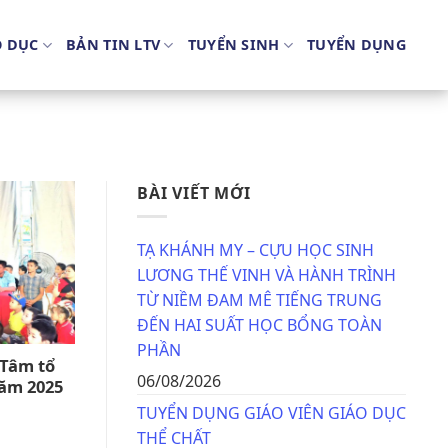
O DỤC
BẢN TIN LTV
TUYỂN SINH
TUYỂN DỤNG
BÀI VIẾT MỚI
TẠ KHÁNH MY – CỰU HỌC SINH
LƯƠNG THẾ VINH VÀ HÀNH TRÌNH
TỪ NIỀM ĐAM MÊ TIẾNG TRUNG
ĐẾN HAI SUẤT HỌC BỔNG TOÀN
PHẦN
Tâm tổ
06/08/2026
năm 2025
TUYỂN DỤNG GIÁO VIÊN GIÁO DỤC
THỂ CHẤT