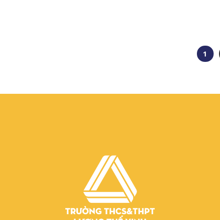
dạy đúng – trò học trúng?
1