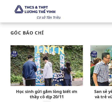
Bỏ
qua
nội
Cơ sở Tân Triều
dung
GÓC BÁO CHÍ
19
19
Th12
Th12
Học sinh gửi gắm lòng biết ơn
San sẻ y
thầy cô dịp 20/11
và trẻ 