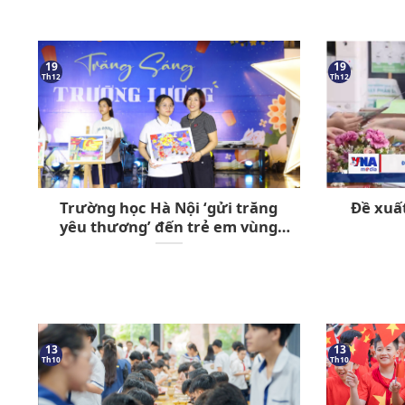
19
19
Th12
Th12
Trường học Hà Nội ‘gửi trăng
Đề xuất
yêu thương’ đến trẻ em vùng
cao
13
13
Th10
Th10