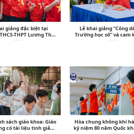
ai giảng đặc biệt tại
Lễ khai giảng “Công d
 THCS-THPT Lương Thế
Trường học số” và cam 
hủ đề “Kiến tạo trường
xử văn minh trên khôn
học số”
mạng
08
Th9
nh sách giáo khoa: Giáo
Hòa chung không khí h
g có tài liệu tinh giản,
kỷ niệm 80 năm Quốc kh