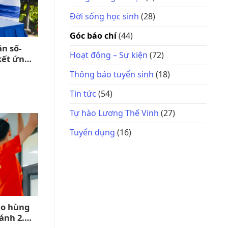
Đời sống học sinh
(28)
Góc báo chí
(44)
ân số-
Hoạt động – Sự kiện
(72)
kết ứng
g gian
Thông báo tuyển sinh
(18)
Tin tức
(54)
Tự hào Lương Thế Vinh
(27)
Tuyển dụng
(16)
ào hùng
ánh 2.9,