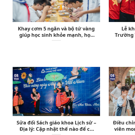
Khay cơm 5 ngăn và bộ tứ vàng
Lễ kh
giúp học sinh khỏe mạnh, học
Trường
tập bền bỉ
Vinh với c
08
08
Th9
Th9
Sửa đổi Sách giáo khoa Lịch sử –
Điều chỉ
Địa lý: Cập nhật thế nào để cô
viên mon