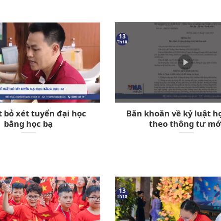
13
Th10
 bỏ xét tuyển đại học
Băn khoăn về kỷ luật h
bằng học bạ
theo thông tư mớ
13
Th10