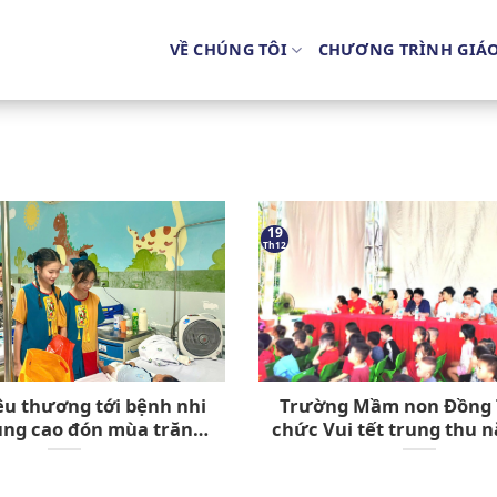
VỀ CHÚNG TÔI
CHƯƠNG TRÌNH GIÁ
19
Th12
êu thương tới bệnh nhi
Trường Mầm non Đồng 
vùng cao đón mùa trăng
chức Vui tết trung thu 
an lành