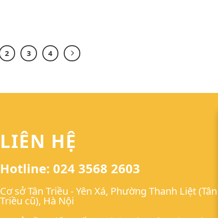
sát thực tiễn
nhiều trường học ở Hà N
hoàng trường lớp và tổ 
hoạt động ý nghĩa
2
3
4
LIÊN HỆ
Hotline: 024 3568 2603
Cơ sở Tân Triều - Yên Xá, Phường Thanh Liệt (Tân
Triều cũ), Hà Nội