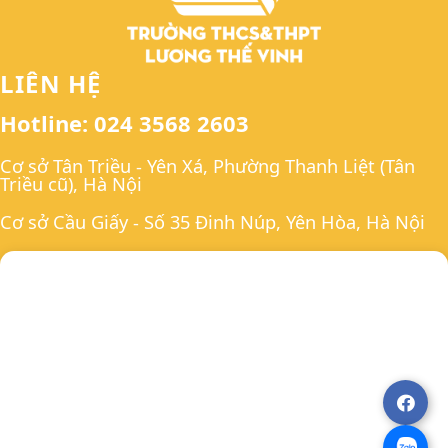
LIÊN HỆ
Hotline: 024 3568 2603
Cơ sở Tân Triều - Yên Xá, Phường Thanh Liệt (Tân
Triều cũ), Hà Nội
Cơ sở Cầu Giấy - Số 35 Đinh Núp, Yên Hòa, Hà Nội