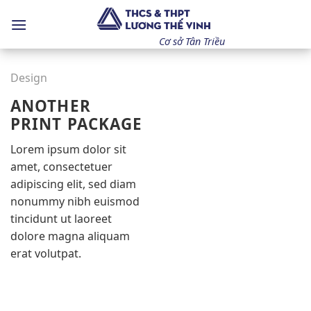
Bỏ
qua
nội
Cơ sở Tân Triều
dung
Design
ANOTHER
PRINT PACKAGE
Lorem ipsum dolor sit
amet, consectetuer
adipiscing elit, sed diam
nonummy nibh euismod
tincidunt ut laoreet
dolore magna aliquam
erat volutpat.