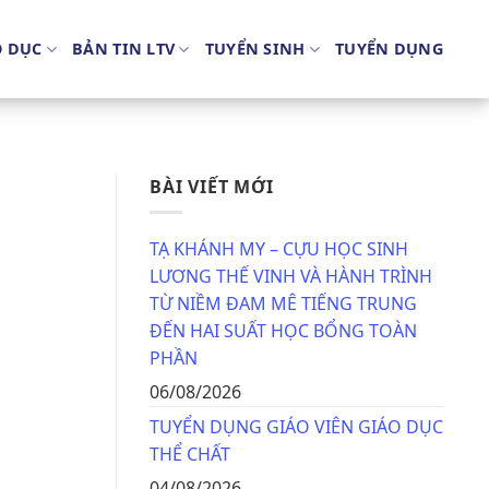
O DỤC
BẢN TIN LTV
TUYỂN SINH
TUYỂN DỤNG
BÀI VIẾT MỚI
TẠ KHÁNH MY – CỰU HỌC SINH
LƯƠNG THẾ VINH VÀ HÀNH TRÌNH
TỪ NIỀM ĐAM MÊ TIẾNG TRUNG
ĐẾN HAI SUẤT HỌC BỔNG TOÀN
PHẦN
06/08/2026
TUYỂN DỤNG GIÁO VIÊN GIÁO DỤC
THỂ CHẤT
04/08/2026