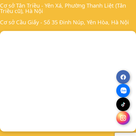
Cơ sở Tân Triều - Yên Xá, Phường Thanh Liệt (Tân
Triều cũ), Hà Nội
Cơ sở Cầu Giấy - Số 35 Đinh Núp, Yên Hòa, Hà Nội