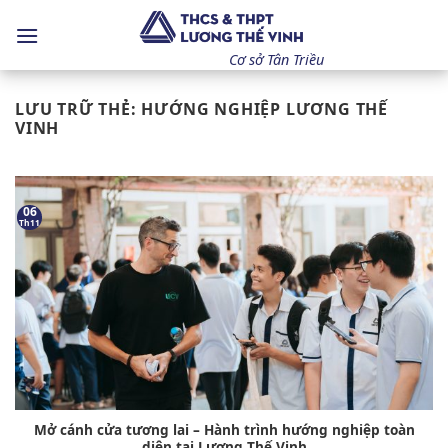
Bỏ
qua
nội
Cơ sở Tân Triều
dung
LƯU TRỮ THẺ:
HƯỚNG NGHIỆP LƯƠNG THẾ
VINH
06
Th11
Mở cánh cửa tương lai – Hành trình hướng nghiệp toàn
diện tại Lương Thế Vinh