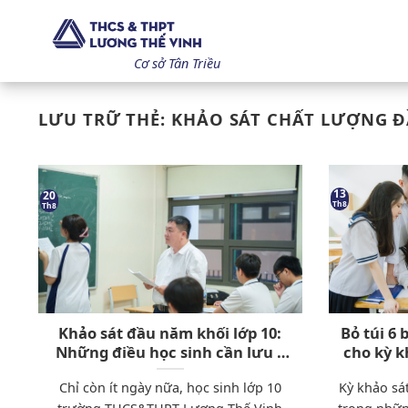
Bỏ
qua
nội
Cơ sở Tân Triều
dung
LƯU TRỮ THẺ:
KHẢO SÁT CHẤT LƯỢNG 
13
20
Th8
Th8
Khảo sát đầu năm khối lớp 10:
Bỏ túi 6 
Những điều học sinh cần lưu ý
cho kỳ k
để tránh mất điểm oan
năm tại 
Chỉ còn ít ngày nữa, học sinh lớp 10
Kỳ khảo sá