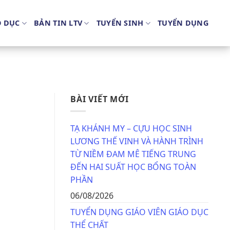
O DỤC
BẢN TIN LTV
TUYỂN SINH
TUYỂN DỤNG
BÀI VIẾT MỚI
TẠ KHÁNH MY – CỰU HỌC SINH
LƯƠNG THẾ VINH VÀ HÀNH TRÌNH
TỪ NIỀM ĐAM MÊ TIẾNG TRUNG
ĐẾN HAI SUẤT HỌC BỔNG TOÀN
PHẦN
06/08/2026
TUYỂN DỤNG GIÁO VIÊN GIÁO DỤC
THỂ CHẤT