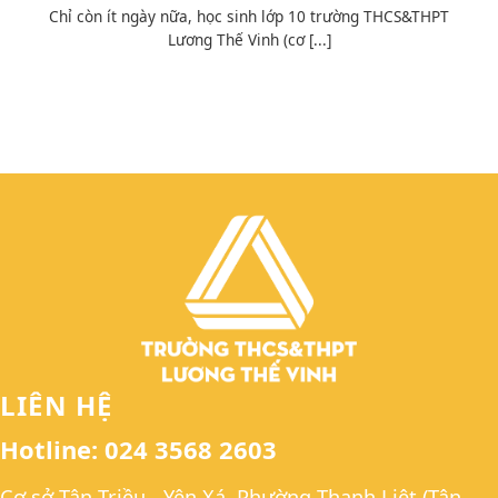
Chỉ còn ít ngày nữa, học sinh lớp 10 trường THCS&THPT
Lương Thế Vinh (cơ [...]
LIÊN HỆ
Hotline: 024 3568 2603
Cơ sở Tân Triều - Yên Xá, Phường Thanh Liệt (Tân