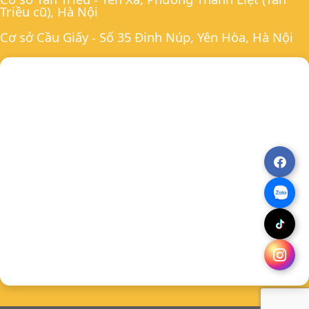
Triều cũ), Hà Nội
Cơ sở Cầu Giấy - Số 35 Đinh Núp, Yên Hòa, Hà Nội