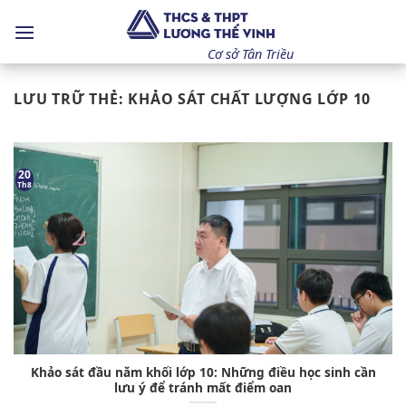
Bỏ
qua
nội
Cơ sở Tân Triều
dung
LƯU TRỮ THẺ:
KHẢO SÁT CHẤT LƯỢNG LỚP 10
20
Th8
Khảo sát đầu năm khối lớp 10: Những điều học sinh cần
lưu ý để tránh mất điểm oan