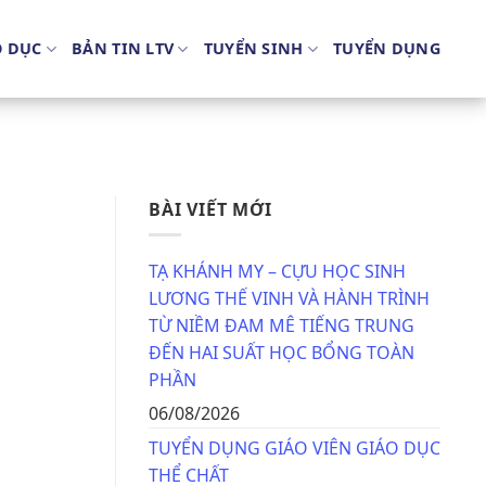
O DỤC
BẢN TIN LTV
TUYỂN SINH
TUYỂN DỤNG
BÀI VIẾT MỚI
TẠ KHÁNH MY – CỰU HỌC SINH
LƯƠNG THẾ VINH VÀ HÀNH TRÌNH
TỪ NIỀM ĐAM MÊ TIẾNG TRUNG
ĐẾN HAI SUẤT HỌC BỔNG TOÀN
PHẦN
06/08/2026
TUYỂN DỤNG GIÁO VIÊN GIÁO DỤC
THỂ CHẤT