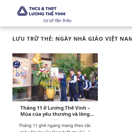
Bỏ
qua
nội
Cơ sở Tân Triều
dung
LƯU TRỮ THẺ:
NGÀY NHÀ GIÁO VIỆT NA
21
Th11
Tháng 11 ở Lương Thế Vinh –
Mùa của yêu thương và lòng
biết ơn
Tháng 11 ghé ngang mang theo sắc