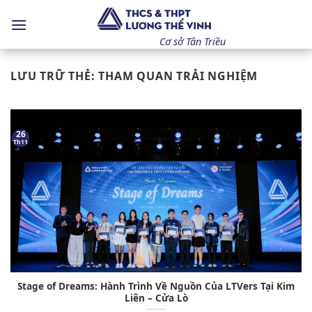
Bỏ
qua
nội
Cơ sở Tân Triều
dung
LƯU TRỮ THẺ:
THAM QUAN TRẢI NGHIỆM
26
Th11
Stage of Dreams: Hành Trình Về Nguồn Của LTVers Tại Kim
Liên – Cửa Lò