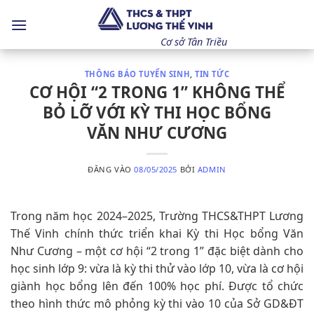
Bỏ
qua
nội
Cơ sở Tân Triều
dung
THÔNG BÁO TUYỂN SINH
,
TIN TỨC
CƠ HỘI “2 TRONG 1” KHÔNG THỂ
BỎ LỠ VỚI KỲ THI HỌC BỔNG
VĂN NHƯ CƯƠNG
ĐĂNG VÀO
08/05/2025
BỞI
ADMIN
Trong năm học 2024–2025, Trường THCS&THPT Lương
Thế Vinh chính thức triển khai Kỳ thi Học bổng Văn
Như Cương – một cơ hội “2 trong 1” đặc biệt dành cho
học sinh lớp 9: vừa là kỳ thi thử vào lớp 10, vừa là cơ hội
giành học bổng lên đến 100% học phí. Được tổ chức
theo hình thức mô phỏng kỳ thi vào 10 của Sở GD&ĐT