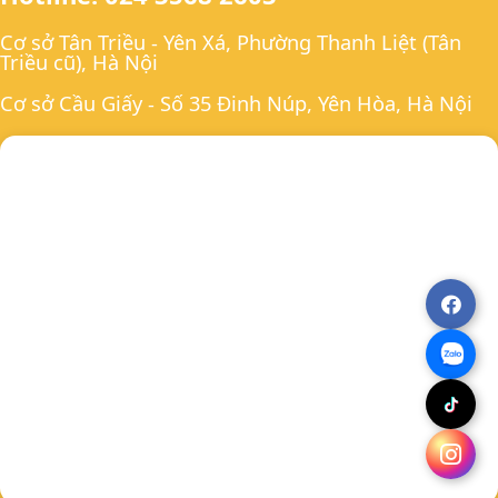
Cơ sở Tân Triều - Yên Xá, Phường Thanh Liệt (Tân
Triều cũ), Hà Nội
Cơ sở Cầu Giấy - Số 35 Đinh Núp, Yên Hòa, Hà Nội