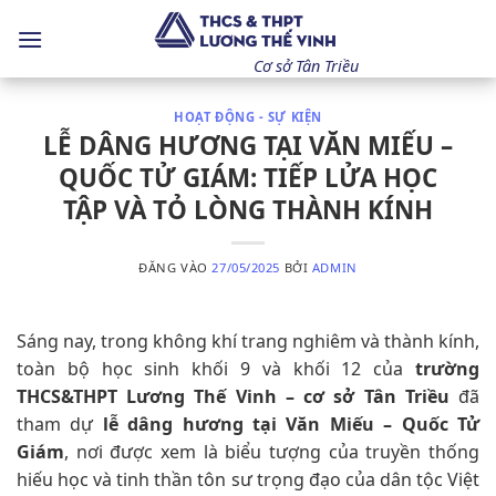
Bỏ
qua
nội
Cơ sở Tân Triều
dung
HOẠT ĐỘNG - SỰ KIỆN
LỄ DÂNG HƯƠNG TẠI VĂN MIẾU –
QUỐC TỬ GIÁM: TIẾP LỬA HỌC
TẬP VÀ TỎ LÒNG THÀNH KÍNH
ĐĂNG VÀO
27/05/2025
BỞI
ADMIN
Sáng nay, trong không khí trang nghiêm và thành kính,
toàn bộ học sinh khối 9 và khối 12 của
trường
THCS&THPT Lương Thế Vinh – cơ sở Tân Triều
đã
tham dự
lễ dâng hương tại Văn Miếu – Quốc Tử
Giám
, nơi được xem là biểu tượng của truyền thống
hiếu học và tinh thần tôn sư trọng đạo của dân tộc Việt