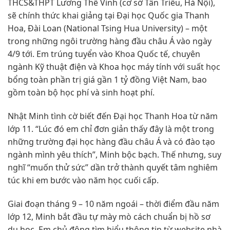
THCS&THPT Lương Thế Vinh (cơ sở Tân Triều, Hà Nội),
sẽ chính thức khai giảng tại Đại học Quốc gia Thanh
Hoa, Đài Loan (National Tsing Hua University) – một
trong những ngôi trường hàng đầu châu Á vào ngày
4/9 tới. Em trúng tuyển vào Khoa Quốc tế, chuyên
ngành Kỹ thuật điện và Khoa học máy tính với suất học
bổng toàn phần trị giá gần 1 tỷ đồng Việt Nam, bao
gồm toàn bộ học phí và sinh hoạt phí.
Nhật Minh tình cờ biết đến Đại học Thanh Hoa từ năm
lớp 11. “Lúc đó em chỉ đơn giản thấy đây là một trong
những trường đại học hàng đầu châu Á và có đào tạo
ngành mình yêu thích”, Minh bộc bạch. Thế nhưng, suy
nghĩ “muốn thử sức” dần trở thành quyết tâm nghiêm
túc khi em bước vào năm học cuối cấp.
Giai đoạn tháng 9 – 10 năm ngoái – thời điểm đầu năm
lớp 12, Minh bắt đầu tự mày mò cách chuẩn bị hồ sơ
du học. Em chủ động tìm hiểu thông tin từ website nhà