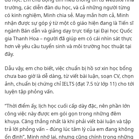
trường, các diễn đàn du học, và cả những người từng
có kinh nghiệm, Minh chia sẻ. May mắn hơn cả, Minh
nhận được sự góp ý từ một cô giáo hiện đang là Tiến sĩ
ngành Bán dẫn và giảng dạy trực tiếp tại Đại học Quốc
gia Thanh Hoa – người đã giúp em có cái nhìn sát thực
hơn về yêu cầu tuyển sinh và môi trường học thuật tại
đây.
Dẫu vậy, em cho biết, việc chuẩn bị hồ sơ xin học bổng
chưa bao giờ là dễ dàng, từ viết bài luận, soạn CV, chọn
ảnh, chuẩn bị chứng chỉ IELTS (đạt 7.5 từ lớp 11) cho tới
luyện tập phỏng vấn.
“Thời điểm ấy, lịch học cuối cấp dày đặc, nên phần lớn
công việc này được em gói gọn trong những đêm
khuya. Căng thẳng nhất là khi phải viết bài luận và tập
trả lời phỏng vấn – đúng lúc tâm lý của em đang không
ổn định”, Minh nhớ lại, nhưng cũng chính trong những