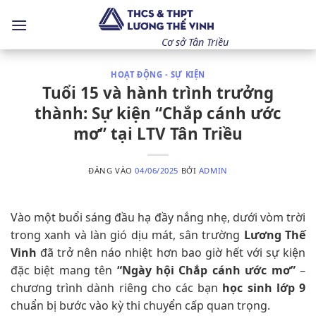
Bỏ
qua
nội
Cơ sở Tân Triều
dung
HOẠT ĐỘNG - SỰ KIỆN
Tuổi 15 và hành trình trưởng
thành: Sự kiện “Chắp cánh ước
mơ” tại LTV Tân Triều
ĐĂNG VÀO
04/06/2025
BỞI
ADMIN
Vào một buổi sáng đầu hạ đầy nắng nhẹ, dưới vòm trời
trong xanh và làn gió dịu mát, sân trường
Lương Thế
Vinh
đã trở nên náo nhiệt hơn bao giờ hết với sự kiện
đặc biệt mang tên
“Ngày hội Chắp cánh ước mơ”
–
chương trình dành riêng cho các bạn
học sinh lớp 9
chuẩn bị bước vào kỳ thi chuyển cấp quan trọng.