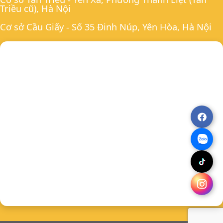
Triều cũ), Hà Nội
Cơ sở Cầu Giấy - Số 35 Đinh Núp, Yên Hòa, Hà Nội