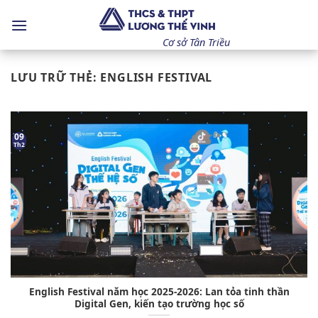
Bỏ
qua
nội
Cơ sở Tân Triều
dung
LƯU TRỮ THẺ:
ENGLISH FESTIVAL
09
Th2
English Festival năm học 2025-2026: Lan tỏa tinh thần
Digital Gen, kiến tạo trường học số