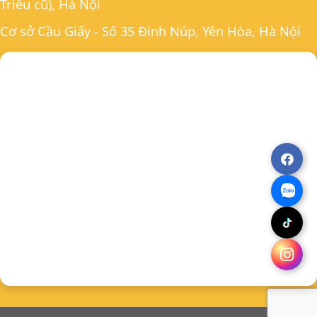
Triều cũ), Hà Nội
Cơ sở Cầu Giấy - Số 35 Đinh Núp, Yên Hòa, Hà Nội