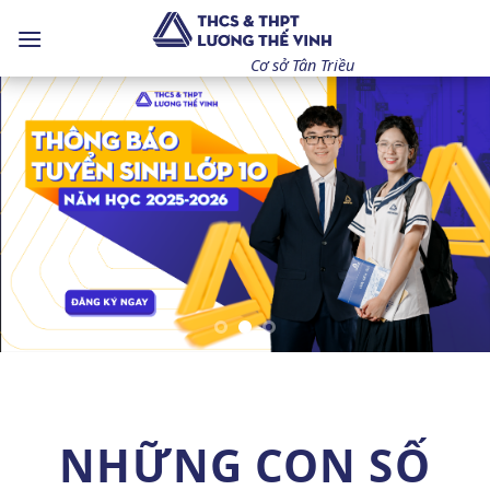
Bỏ
qua
nội
Cơ sở Tân Triều
dung
NHỮNG CON SỐ