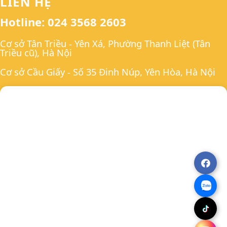
LIÊN HỆ
Hotline: 024 3568 2603
Cơ sở Tân Triều - Yên Xá, Phường Thanh Liệt (Tân
Triều cũ), Hà Nội
Cơ sở Cầu Giấy - Số 35 Đinh Núp, Yên Hòa, Hà Nội