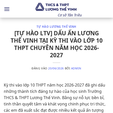
Bỏ
qua
nội
Cơ sở Tân Triều
dung
TỰ HÀO LƯƠNG THẾ VINH
[TỰ HÀO LTV] DẤU ẤN LƯƠNG
THẾ VINH TẠI KỲ THI VÀO LỚP 10
THPT CHUYÊN NĂM HỌC 2026-
2027
ĐĂNG VÀO
20/06/2026
BỞI
ADMIN
Kỳ thi vào lớp 10 THPT năm học 2026-2027 đã ghi dấu
những thành tích đáng tự hào của học sinh Trường
THCS & THPT Lương Thế Vinh. Bằng sự nỗ lực bền bỉ,
tinh thần quyết tâm và khát vọng chinh phục tri thức,
các em đã xuất sắc đạt được nhiều kết quả ấn tượng