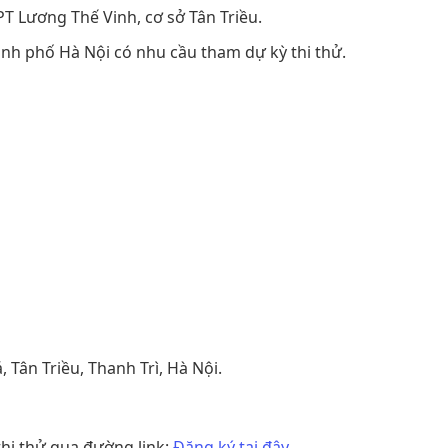
T Lương Thế Vinh, cơ sở Tân Triều.
ành phố Hà Nội có nhu cầu tham dự kỳ thi thử.
Tân Triều, Thanh Trì, Hà Nội.
hi thử qua đường link:
Đăng ký tại đây
.