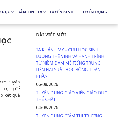
O DỤC
BẢN TIN LTV
TUYỂN SINH
TUYỂN DỤNG
BÀI VIẾT MỚI
HỌC
TẠ KHÁNH MY – CỰU HỌC SINH
LƯƠNG THẾ VINH VÀ HÀNH TRÌNH
TỪ NIỀM ĐAM MÊ TIẾNG TRUNG
ĐẾN HAI SUẤT HỌC BỔNG TOÀN
PHẦN
 thi tuyển
06/08/2026
n trọng để
TUYỂN DỤNG GIÁO VIÊN GIÁO DỤC
ao kết quả
THỂ CHẤT
04/08/2026
TUYỂN DỤNG GIÁM THỊ TRƯỜNG