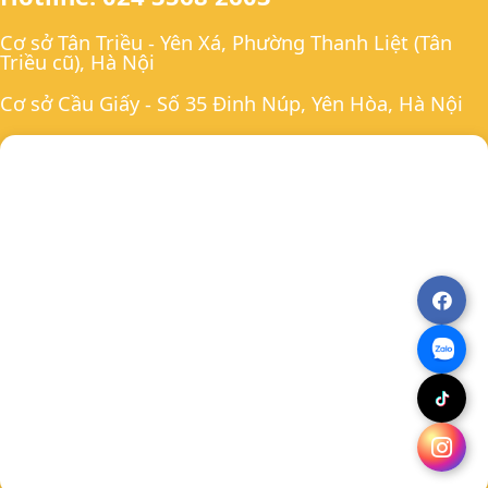
Cơ sở Tân Triều - Yên Xá, Phường Thanh Liệt (Tân
Triều cũ), Hà Nội
Cơ sở Cầu Giấy - Số 35 Đinh Núp, Yên Hòa, Hà Nội