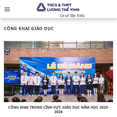
Bỏ
qua
nội
Cơ sở Tân Triều
dung
CÔNG KHAI GIÁO DỤC
26
Th6
CÔNG KHAI TRONG LĨNH VỰC GIÁO DỤC NĂM HỌC 2025-
2026