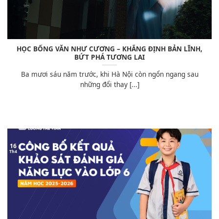
HỌC BỔNG VĂN NHƯ CƯƠNG – KHẲNG ĐỊNH BẢN LĨNH,
BỨT PHÁ TƯƠNG LAI
Ba mươi sáu năm trước, khi Hà Nội còn ngổn ngang sau
những đổi thay [...]
16
Th4