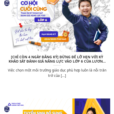
30
Th5
[CHỈ CÒN 4 NGÀY ĐĂNG KÝ] ĐỪNG ĐỂ LỠ HẸN VỚI KỲ
KHẢO SÁT ĐÁNH GIÁ NĂNG LỰC VÀO LỚP 6 CỦA LƯƠNG
THẾ VINH!
Việc chọn một môi trường giáo dục phù hợp luôn là nỗi trăn
trở của [...]
17
Th5