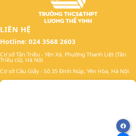
LIÊN HỆ
Hotline: 024 3568 2603
Cơ sở Tân Triều - Yên Xá, Phường Thanh Liệt (Tân
Triều cũ), Hà Nội
Cơ sở Cầu Giấy - Số 35 Đinh Núp, Yên Hòa, Hà Nội