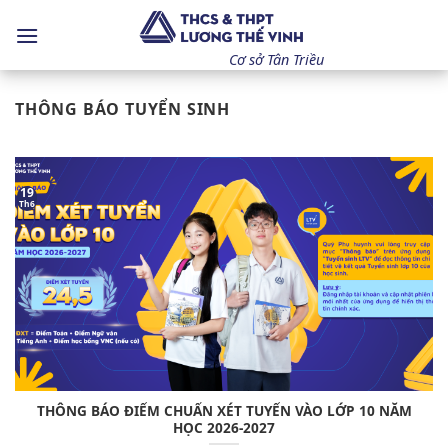
Bỏ
qua
nội
Cơ sở Tân Triều
dung
THÔNG BÁO TUYỂN SINH
19
Th6
THÔNG BÁO ĐIỂM CHUẨN XÉT TUYỂN VÀO LỚP 10 NĂM
HỌC 2026-2027