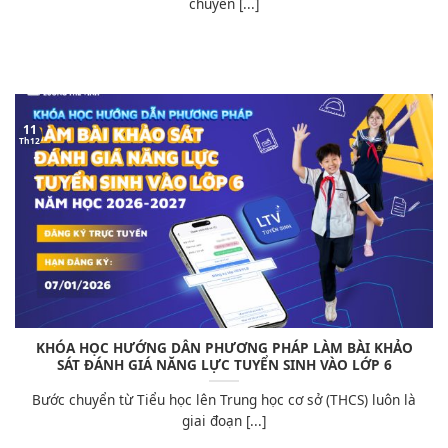
chuyển [...]
11
Th12
KHÓA HỌC HƯỚNG DẪN PHƯƠNG PHÁP LÀM BÀI KHẢO
SÁT ĐÁNH GIÁ NĂNG LỰC TUYỂN SINH VÀO LỚP 6
Bước chuyển từ Tiểu học lên Trung học cơ sở (THCS) luôn là
giai đoạn [...]