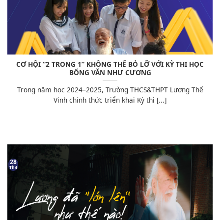
CƠ HỘI “2 TRONG 1” KHÔNG THỂ BỎ LỠ VỚI KỲ THI HỌC
BỔNG VĂN NHƯ CƯƠNG
Trong năm học 2024–2025, Trường THCS&THPT Lương Thế
Vinh chính thức triển khai Kỳ thi [...]
28
Th4