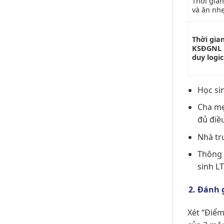
Thời gian
và ăn nh
Thời gia
KSĐGNL 
duy logic
Học si
Cha mẹ
đủ điề
Nhà tr
Thông 
sinh LT
Đánh g
Xét
“Điểm 