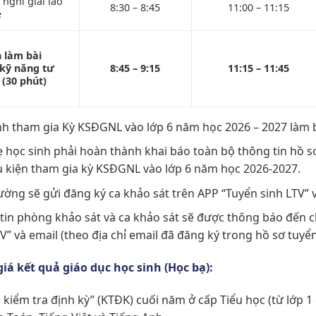
 nghỉ giải lao
8:30 – 8:45
11:00 – 11:15
ẹ
n làm bài
kỹ năng tư
8:45 – 9:15
11:15 – 11:45
 (30 phút)
nh tham gia Kỳ KSĐGNL vào lớp 6 năm học 2026 – 2027 làm bà
 học sinh phải hoàn thành khai báo toàn bộ thông tin hồ sơ
u kiện tham gia kỳ KSĐGNL vào lớp 6 năm học 2026-2027.
ường sẽ gửi đăng ký ca khảo sát trên APP “Tuyển sinh LTV” 
tin phòng khảo sát và ca khảo sát sẽ được thông báo đến 
V” và email (theo địa chỉ email đã đăng ký trong hồ sơ tuyển
iá kết quả giáo dục học sinh (Học bạ):
kiểm tra định kỳ” (KTĐK) cuối năm ở cấp Tiểu học (từ lớp 1 đ