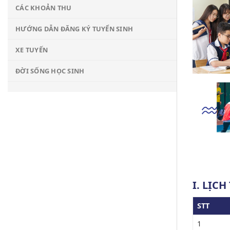
CÁC KHOẢN THU
HƯỚNG DẪN ĐĂNG KÝ TUYỂN SINH
XE TUYẾN
ĐỜI SỐNG HỌC SINH
I. LỊC
STT
1