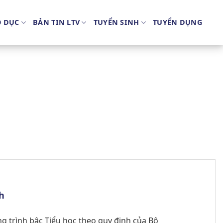
O DỤC
BẢN TIN LTV
TUYỂN SINH
TUYỂN DỤNG
h
 trình bậc Tiểu học theo quy định của Bộ