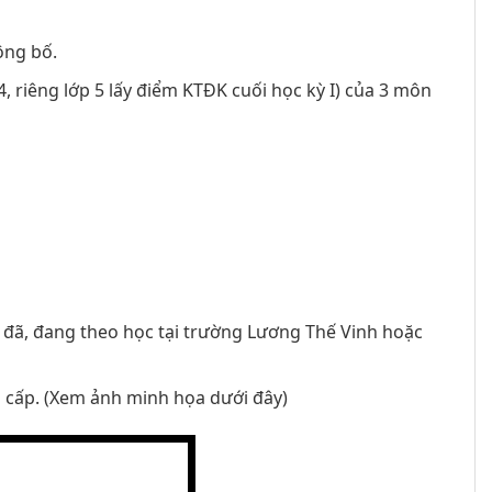
ông bố.
4, riêng lớp 5 lấy điểm KTĐK cuối học kỳ I) của 3 môn
t đã, đang theo học tại trường Lương Thế Vinh hoặc
i cấp. (Xem ảnh minh họa dưới đây)