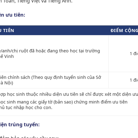
 Toán, Tiếng Việt và Tiếng Anh
.
ện ưu tiên:
U TIÊN
ĐIỂM CỘN
/anh/chị ruột đã hoặc đang theo học tại trường
1 đ
ế Vinh
iên chính sách (Theo quy định tuyển sinh của Sở
1 đ
à Nội)
ợp học sinh thuộc nhiều diện ưu tiên sẽ chỉ được xét một diện ưu 
ọc sinh mang các giấy tờ (bản sao) chứng minh điểm ưu tiên
thủ tục nhập học cho con.
iện trúng tuyển: