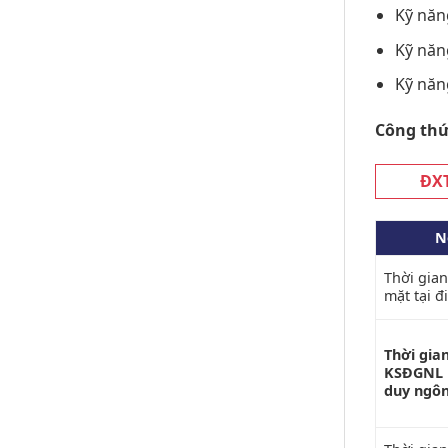
Kỹ năn
Kỹ năn
Kỹ năn
Công thứ
ĐXT
N
Thời gian
mặt tại 
Thời gia
KSĐGNL 
duy ngôn