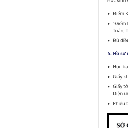
Học sinh 
Điểm K
“Điểm k
Toán, T
Đủ điề
Hồ sơ 
Học bạ
Giấy k
Giấy t
Diện ưu
Phiếu 