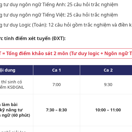
g tư duy ngôn ngữ Tiếng Anh: 25 câu hỏi trắc nghiệm
g tư duy ngôn ngữ Tiếng Việt: 25 câu hỏi trắc nghiệm
g tư duy Logic (Toán): 12 câu hỏi gồm trắc nghiệm và điền 
c tính điểm xét tuyển (ĐXT):
 = Tổng điểm khảo sát 2 môn (Tư duy logic + Ngôn ngữ Ti
ội dung
Ca 1
Ca 2
 thí sinh có
7:00
9:30
điểm KSĐGNL
n làm bài
kỹ năng tư
7:30 – 8:30
10:00 – 11:00
 ngữ (60 phút)