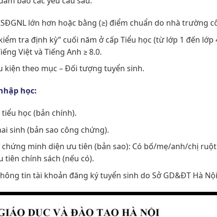
đảm bảo các yêu cầu sau:
SĐGNL lớn hơn hoặc bằng (
≥) điểm chuẩn do nhà trường c
iểm tra định kỳ” cuối năm ở cấp Tiểu học (từ lớp 1 đến lớp 
iếng Việt và Tiếng Anh ≥
8.0.
u kiện theo mục – Đối tượng tuyển sinh.
nhập học:
 tiểu học (bản chính).
hai sinh (bản sao công chứng).
ờ chứng minh diện ưu tiên (bản sao): Có bố/mẹ/anh/chị ruộ
 tiên chính sách (nếu có).
thông tin tài khoản đăng ký tuyển sinh do Sở GD&ĐT Hà Nộ