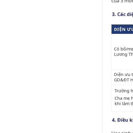
của 3 môn
Các di
DIỆN Ư
Có bố/mẹ
Lương Th
Diện ưu t
GD&ĐT H
Trường h
Cha mẹ h
khi làm 
Điều k