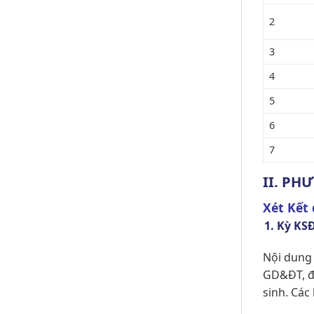
2
3
4
5
6
7
II. PH
Xét Kết 
Kỳ KSĐ
Nội dung 
GD&ĐT, đả
sinh. Các