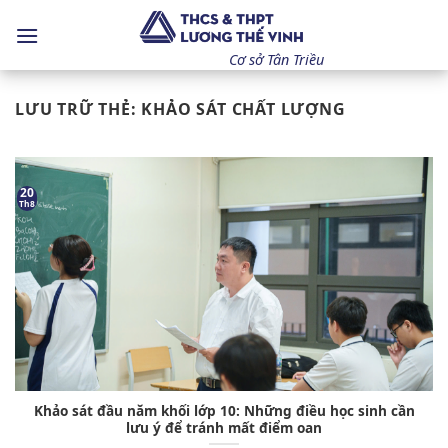
Bỏ
qua
nội
Cơ sở Tân Triều
dung
LƯU TRỮ THẺ:
KHẢO SÁT CHẤT LƯỢNG
20
Th8
Khảo sát đầu năm khối lớp 10: Những điều học sinh cần
lưu ý để tránh mất điểm oan