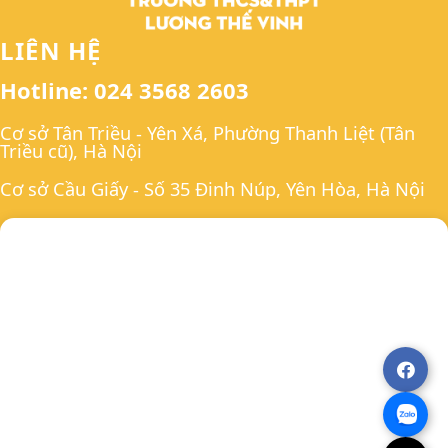
LIÊN HỆ
Hotline: 024 3568 2603
Cơ sở Tân Triều - Yên Xá, Phường Thanh Liệt (Tân
Triều cũ), Hà Nội
Cơ sở Cầu Giấy - Số 35 Đinh Núp, Yên Hòa, Hà Nội