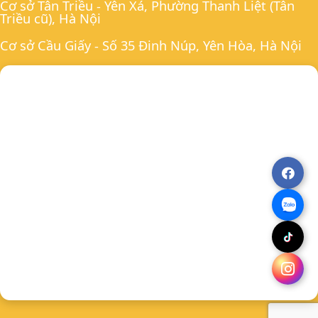
Cơ sở Tân Triều - Yên Xá, Phường Thanh Liệt (Tân
Triều cũ), Hà Nội
Cơ sở Cầu Giấy - Số 35 Đinh Núp, Yên Hòa, Hà Nội