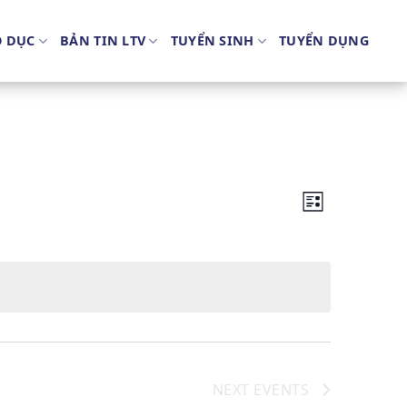
O DỤC
BẢN TIN LTV
TUYỂN SINH
TUYỂN DỤNG
Event
Views
LIST
Views
Navigatio
Navigation
NEXT
EVENTS