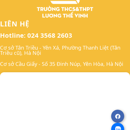
LIÊN HỆ
Hotline: 024 3568 2603
Cơ sở Tân Triều - Yên Xá, Phường Thanh Liệt (Tân
Triều cũ), Hà Nội
Cơ sở Cầu Giấy - Số 35 Đinh Núp, Yên Hòa, Hà Nội