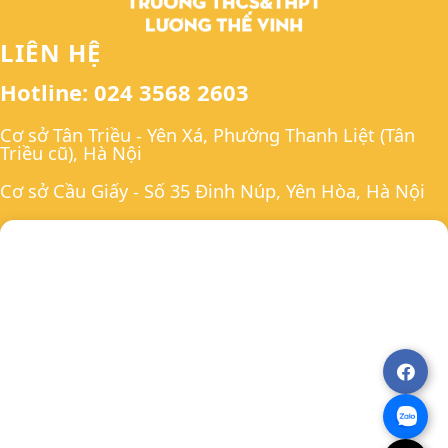
LIÊN HỆ
Hotline: 024 3568 2603
Cơ sở Tân Triều - Yên Xá, Phường Thanh Liệt (Tân
Triều cũ), Hà Nội
Cơ sở Cầu Giấy - Số 35 Đinh Núp, Yên Hòa, Hà Nội