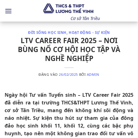
Bỏ
qua
nội
Cơ sở Tân Triều
dung
ĐỜI SỐNG HỌC SINH
,
HOẠT ĐỘNG - SỰ KIỆN
LTV CAREER FAIR 2025 – NƠI
BÙNG NỔ CƠ HỘI HỌC TẬP VÀ
NGHỀ NGHIỆP
ĐĂNG VÀO
26/02/2025
BỞI
ADMIN
Ngày hội Tư vấn Tuyển sinh – LTV Career Fair 2025
đã diễn ra tại trường THCS&THPT Lương Thế Vinh,
cơ sở Tân Triều, mang đến không khí sôi động và
náo nhiệt. Sự kiện thu hút sự tham gia của đông
đảo học sinh khối 11, khối 12, cùng các bậc phụ
huynh, tạo nên một không gian trao đổi tư vấn vô