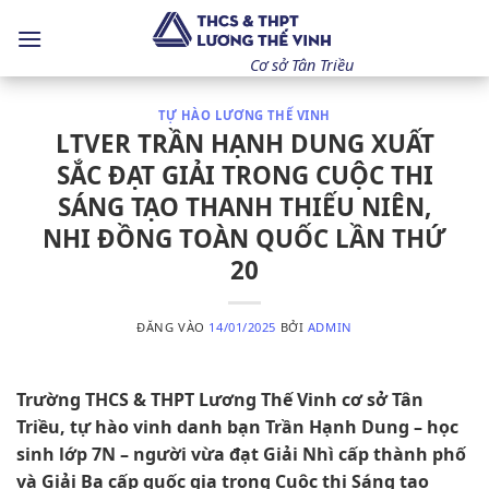
Bỏ
qua
nội
Cơ sở Tân Triều
dung
TỰ HÀO LƯƠNG THẾ VINH
LTVER TRẦN HẠNH DUNG XUẤT
SẮC ĐẠT GIẢI TRONG CUỘC THI
SÁNG TẠO THANH THIẾU NIÊN,
NHI ĐỒNG TOÀN QUỐC LẦN THỨ
20
ĐĂNG VÀO
14/01/2025
BỞI
ADMIN
Trường THCS & THPT Lương Thế Vinh cơ sở Tân
Triều, tự hào vinh danh bạn Trần Hạnh Dung – học
sinh lớp 7N – người vừa đạt Giải Nhì cấp thành phố
và Giải Ba cấp quốc gia trong Cuộc thi Sáng tạo