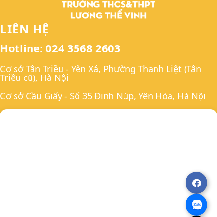
LIÊN HỆ
Hotline: 024 3568 2603
Cơ sở Tân Triều - Yên Xá, Phường Thanh Liệt (Tân
Triều cũ), Hà Nội
Cơ sở Cầu Giấy - Số 35 Đinh Núp, Yên Hòa, Hà Nội