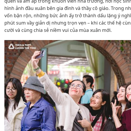
quen và ấm áp trong khuôn viên nhà trường, nơi học sin
hình ảnh đầu xuân bên gia đình và thầy cô giáo. Trong 
vốn bận rộn, những bức ảnh ấy trở thành dấu lặng ý nghĩa
phút sum vầy giản dị nhưng trọn vẹn – khi các thế hệ cù
cười và cùng chia sẻ niềm vui của mùa xuân mới.