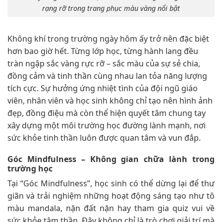
rạng rỡ trong trang phục màu vàng nổi bật
Không khí trong trường ngày hôm ấy trở nên đặc biệt
hơn bao giờ hết. Từng lớp học, từng hành lang đều
tràn ngập sắc vàng rực rỡ – sắc màu của sự sẻ chia,
đồng cảm và tinh thần cùng nhau lan tỏa năng lượng
tích cực. Sự hưởng ứng nhiệt tình của đội ngũ giáo
viên, nhân viên và học sinh không chỉ tạo nên hình ảnh
đẹp, đồng điệu mà còn thể hiện quyết tâm chung tay
xây dựng một môi trường học đường lành mạnh, nơi
sức khỏe tinh thần luôn được quan tâm và vun đắp.
Góc Mindfulness – Không gian chữa lành trong
trường học
Tại “Góc Mindfulness”, học sinh có thể dừng lại để thư
giãn và trải nghiệm những hoạt động sáng tạo như tô
màu mandala, nặn đất nặn hay tham gia quiz vui về
sức khỏe tâm thần. Đây không chỉ là trò chơi giải trí mà