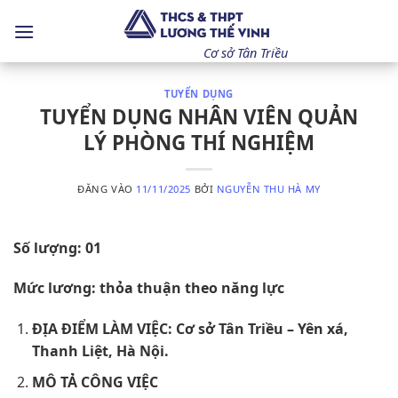
Bỏ
qua
nội
Cơ sở Tân Triều
dung
TUYỂN DỤNG
TUYỂN DỤNG NHÂN VIÊN QUẢN
LÝ PHÒNG THÍ NGHIỆM
ĐĂNG VÀO
11/11/2025
BỞI
NGUYỄN THU HÀ MY
Số lượng: 01
Mức lương: thỏa thuận theo năng lực
ĐỊA ĐIỂM LÀM VIỆC: Cơ sở Tân Triều – Yên xá,
Thanh Liệt, Hà Nội.
MÔ TẢ CÔNG VIỆC