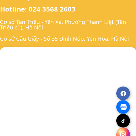
Hotline: 024 3568 2603
Cơ sở Tân Triều - Yên Xá, Phường Thanh Liệt (Tân
Triều cũ), Hà Nội
Cơ sở Cầu Giấy - Số 35 Đinh Núp, Yên Hòa, Hà Nội