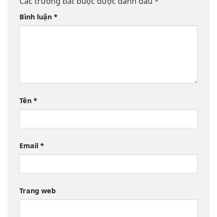
Các trường bắt buộc được đánh dấu
*
Bình luận
*
Tên
*
Email
*
Trang web