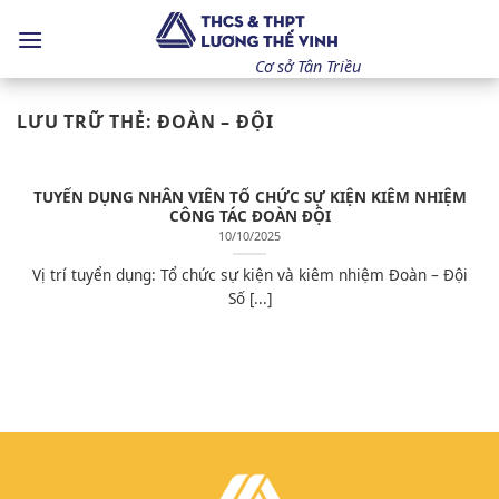
Bỏ
qua
nội
Cơ sở Tân Triều
dung
LƯU TRỮ THẺ:
ĐOÀN – ĐỘI
TUYỂN DỤNG NHÂN VIÊN TỔ CHỨC SỰ KIỆN KIÊM NHIỆM
CÔNG TÁC ĐOÀN ĐỘI
10/10/2025
Vị trí tuyển dụng: Tổ chức sự kiện và kiêm nhiệm Đoàn – Đội
Số [...]