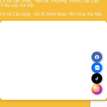
Cơ sở Tân Triều - Yên Xá, Phường Thanh Liệt (Tân
Triều cũ), Hà Nội
Cơ sở Cầu Giấy - Số 35 Đinh Núp, Yên Hòa, Hà Nội