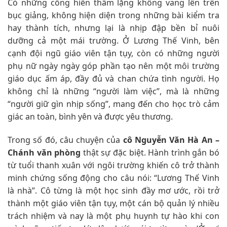
Có những cống hiến thầm lặng không vang lên trên
bục giảng, không hiện diện trong những bài kiểm tra
hay thành tích, nhưng lại là nhịp đập bền bỉ nuôi
dưỡng cả một mái trường. Ở Lương Thế Vinh, bên
cạnh đội ngũ giáo viên tận tụy, còn có những người
phụ nữ ngày ngày góp phần tạo nên một môi trường
giáo dục ấm áp, đầy đủ và chan chứa tình người. Họ
không chỉ là những “người làm việc”, mà là những
“người giữ gìn nhịp sống”, mang đến cho học trò cảm
giác an toàn, bình yên và được yêu thương.
Trong số đó, câu chuyện của
cô Nguyễn Văn Hà An –
Chánh văn phòng
thật sự đặc biệt. Hành trình gắn bó
từ tuổi thanh xuân với ngôi trường khiến cô trở thành
minh chứng sống động cho câu nói: “Lương Thế Vinh
là nhà”. Cô từng là một học sinh đầy mơ ước, rồi trở
thành một giáo viên tận tụy, một cán bộ quản lý nhiều
trách nhiệm và nay là một phụ huynh tự hào khi con