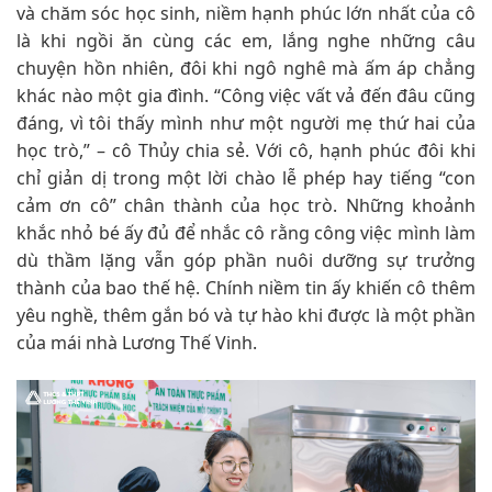
và chăm sóc học sinh, niềm hạnh phúc lớn nhất của cô
là khi ngồi ăn cùng các em, lắng nghe những câu
chuyện hồn nhiên, đôi khi ngô nghê mà ấm áp chẳng
khác nào một gia đình. “Công việc vất vả đến đâu cũng
đáng, vì tôi thấy mình như một người mẹ thứ hai của
học trò,” – cô Thủy chia sẻ. Với cô, hạnh phúc đôi khi
chỉ giản dị trong một lời chào lễ phép hay tiếng “con
cảm ơn cô” chân thành của học trò. Những khoảnh
khắc nhỏ bé ấy đủ để nhắc cô rằng công việc mình làm
dù thầm lặng vẫn góp phần nuôi dưỡng sự trưởng
thành của bao thế hệ. Chính niềm tin ấy khiến cô thêm
yêu nghề, thêm gắn bó và tự hào khi được là một phần
của mái nhà Lương Thế Vinh.