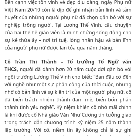
Bên cạnh việc tôn vinh vẻ đẹp dịu dàng, ngày Phụ nữ
Việt Nam 20/10 còn là dịp để ghi nhận bản lĩnh và tâm
huyết của những người phụ nữ đã chọn gắn bó với sự
nghiệp trồng người. Tại Lương Thế Vinh, câu chuyện
của hai thế hệ giáo viên là minh chứng sống động cho
sự kế thừa ấy – nơi trí tuệ, lòng nhân hậu và bản lĩnh
của người phụ nữ được lan tỏa qua năm tháng.
Cô Trần Thị Thành – Tổ trưởng Tổ Ngữ văn
THCS,
người đã dành hơn 20 năm cuộc đời gắn bó với
ngôi trường Lương Thế Vinh cho biết: “Ban đầu cô đến
với nghề như một sự phân công của thời cuộc, nhưng
nhờ có bản lĩnh và sự kiên trì của một người phụ nữ, cô
đã biến trách nhiệm thành đam mê, biến bổn phận
thành tình yêu nghề”. Kỷ niệm khiến cô nhớ mãi chính
là khi được cố Nhà giáo Văn Như Cương tin tưởng giao
trọng trách dẫn chương trình kỷ niệm 25 năm thành
lập trường. Với cô, niềm tin ấy không chỉ là sự ghi