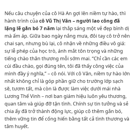
Nếu câu chuyện của cô Hà An gợi lên niềm tự hào, thì
hành trình của
cô Vũ Thị Vân – người lao công đã
lặng lẽ gắn bó 7 năm
lại thắp sáng một vẻ đẹp bình dị
mà ấm áp. Giữa bao ngày nắng mưa, đôi tay cô trở nên
chai sạn, nhưng bù lại, cô nhận về những điều vô giá:
sự lễ phép của học trò, ánh mắt tôn trọng và những
tiếng chào thân thương mỗi sớm mai. “Chỉ cần các em
cúi đầu chào, gọi đúng tên, tôi đã thấy công việc của
mình đầy ý nghĩa,” – cô nói. Với cô Vân, niềm tự hào lớn
nhất không chỉ là góp phần giữ cho trường lớp sạch
sẽ, tươm tất, mà còn là được làm việc dưới mái nhà
Lương Thế Vinh – nơi ban giám hiệu luôn yêu thương,
quan tâm và giúp đỡ tận tình. Chính sự tin tưởng và sẻ
chia ấy đã trở thành động lực, giúp cô thêm gắn bó,
thêm vững tin để cống hiến bằng tất cả tình thương và
tâm huyết.